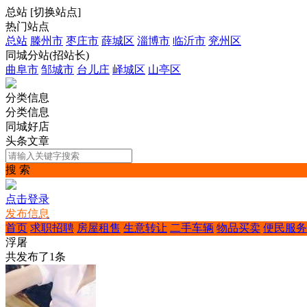
总站
[
切换站点
]
热门站点
总站
滕州市
枣庄市
薛城区
淄博市
临沂市
兖州区
同城分站(招站长)
曲阜市
邹城市
台儿庄
峄城区
山亭区
分类信息
分类信息
同城好店
头条文章
搜 索
点击登录
发布信息
首页
求职招聘
房屋租售
生意转让
二手车辆
物品买卖
便民服务
浮屠
共发布了
1
条