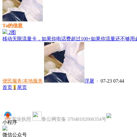
Ta的信息
2图
移动无限流量卡，如果你电话费超过100+如果你流量还不够用必
便民服务/本地服务
浮屠
· 07-23 07:44
首页
1
尾页
营业执照
鲁公网安备 37048102006354号
小程序
微信公众号