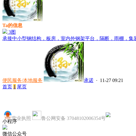
Ta的信息
3图
承接中小型钢结构，板房，室内外钢架平台，隔断，雨棚，集装箱
便民服务/本地服务
承诺
· 11-27 09:21
首页
1
尾页
营业执照
鲁公网安备 37048102006354号
小程序
微信公众号