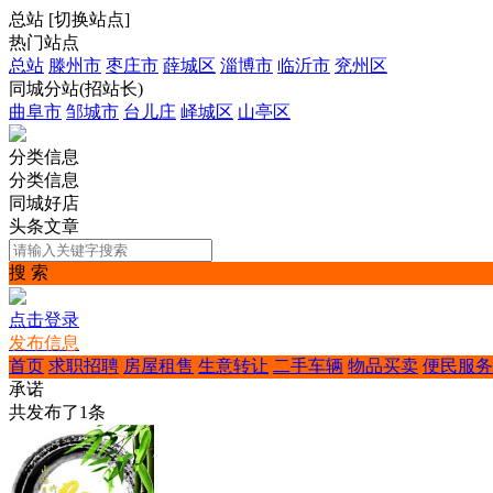
总站
[
切换站点
]
热门站点
总站
滕州市
枣庄市
薛城区
淄博市
临沂市
兖州区
同城分站(招站长)
曲阜市
邹城市
台儿庄
峄城区
山亭区
分类信息
分类信息
同城好店
头条文章
搜 索
点击登录
发布信息
首页
求职招聘
房屋租售
生意转让
二手车辆
物品买卖
便民服务
承诺
共发布了
1
条