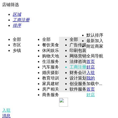
店铺筛选
区域
工商注册
排序
默认排序
全部
全部
全部
最新加入
市区
餐饮美食
广告传媒
附近商家
乡镇
休闲娱乐
印刷包装
购物天地
网络营销
全局导航
生活服务
法律咨询
首页
汽车服务
工商注册
好店
婚庆摄影
财务会计
入驻
教育培训
设计策划
我的
家具建材
创业服务
加载中...
房产相关
软件服务
首页
商务服务
好店
入驻
消息