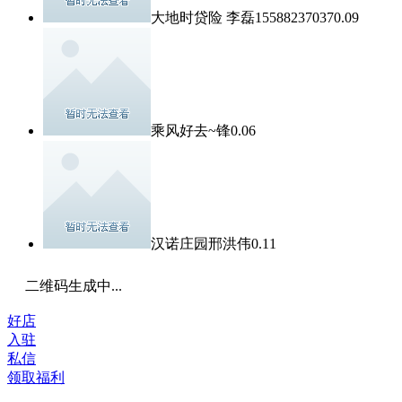
大地时贷险 李磊15588237037
0.09
乘风好去~锋
0.06
汉诺庄园邢洪伟
0.11
二维码生成中...
好店
入驻
私信
领取福利