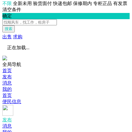
不限
全新未用
验货面付
快递包邮
保修期内
专柜正品
有发票
清空条件
确定
搜索
出售
求购
正在加载...
全局导航
首页
发布
消息
我的
首页
便民信息
发布
消息