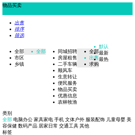
物品买卖
出售
排序
筛选
默认
全部
全部
同城招聘
全部
最新
市区
房屋租售
出售
最热
乡镇
二手车辆
求购
顺风车
生意转让
便民服务
物品买卖
优惠信息
农林牧渔
类别
全部
电脑办公
家具家电
手机
文体户外
服装配饰
儿童母婴
美
容保健
数码产品
居家日常
交通工具
其他
标签