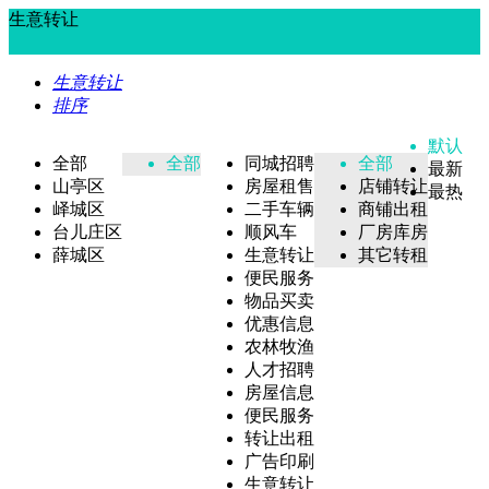
生意转让
生意转让
排序
默认
全部
全部
同城招聘
全部
最新
山亭区
房屋租售
店铺转让
最热
峄城区
二手车辆
商铺出租
台儿庄区
顺风车
厂房库房
薛城区
生意转让
其它转租
便民服务
物品买卖
优惠信息
农林牧渔
人才招聘
房屋信息
便民服务
转让出租
广告印刷
生意转让