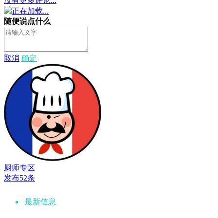
没有更多评论...
正在加载...
随便说点什么
取消
确定
厨师专区
发布52条
最新信息