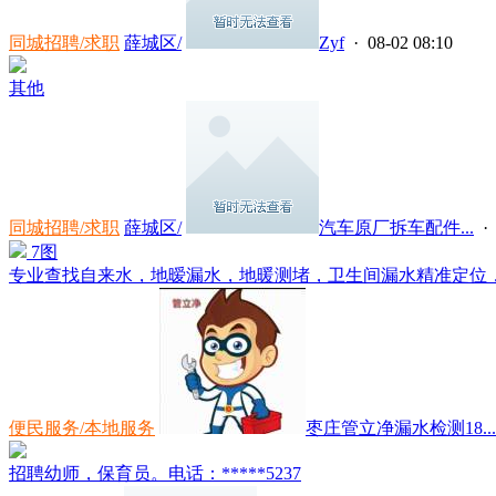
同城招聘/求职
薛城区/
Zyf
· 08-02 08:10
其他
同城招聘/求职
薛城区/
汽车原厂拆车配件...
· 
7图
专业查找自来水，地暧漏水，地暖测堵，卫生间漏水精准定位，小
便民服务/本地服务
枣庄管立净漏水检测18...
招聘幼师，保育员。电话：*****5237