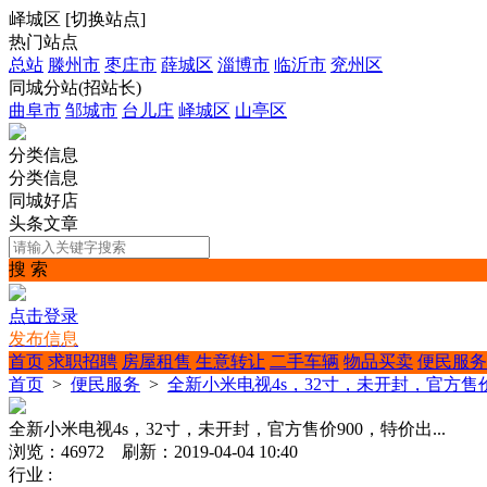
峄城区
[
切换站点
]
热门站点
总站
滕州市
枣庄市
薛城区
淄博市
临沂市
兖州区
同城分站(招站长)
曲阜市
邹城市
台儿庄
峄城区
山亭区
分类信息
分类信息
同城好店
头条文章
搜 索
点击登录
发布信息
首页
求职招聘
房屋租售
生意转让
二手车辆
物品买卖
便民服务
首页
>
便民服务
>
全新小米电视4s，32寸，未开封，官方售价9
全新小米电视4s，32寸，未开封，官方售价900，特价出...
浏览：46972 刷新：2019-04-04 10:40
行业 :