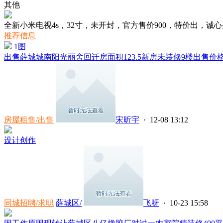
其他
全新小米电视4s，32寸，未开封，官方售价900，特价出，诚
推荐信息
1图
出售薛城城南阳光丽舍回迁房面积123.5新房未装修9楼出售价格
房屋租售/出售
宋昕宇
· 12-08 13:12
设计创作
同城招聘/求职
薛城区/
飞呀
· 10-23 15:58