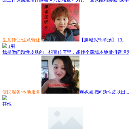
因工作原因现转让薛城区八亿橡胶厂对过一农家院精装修400平方，一
生意转让/生意转让
【滕城泥锅羊汤】 13...
·
1图
我是做问题性皮肤的，想宣传店里，想找个薛城本地做抖音运营的
便民服务/本地服务
爽妮减肥问题性皮肤出...
其他