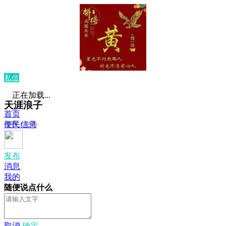
私信
正在加载...
天涯浪子
首页
发布：0 条
便民信息
发布
消息
我的
随便说点什么
取消
确定