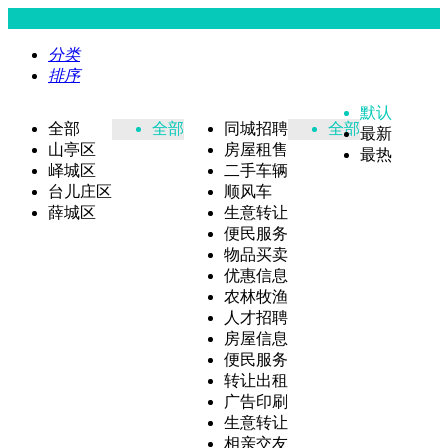
分类
排序
默认
全部
全部
同城招聘
全部
最新
山亭区
房屋租售
最热
峄城区
二手车辆
台儿庄区
顺风车
薛城区
生意转让
便民服务
物品买卖
优惠信息
农林牧渔
人才招聘
房屋信息
便民服务
转让出租
广告印刷
生意转让
相亲交友