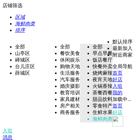
店铺筛选
区域
海鲜肉类
排序
默认排序
全部
全部
全部
最新加入
山亭区
餐饮美食
早点早餐
附近商家
峄城区
休闲娱乐
饭店餐厅
台儿庄区
购物天地
快餐外卖
全局导航
薛城区
生活服务
烧烤麻辣
首页
汽车服务
夜宵天地
好店
婚庆摄影
火锅香辣
入驻
教育培训
茶餐西餐
我的
家具建材
甜品饮料
加载中...
房产相关
零食特产
首页
商务服务
生鲜水果
好店
海鲜肉类
入驻
消息